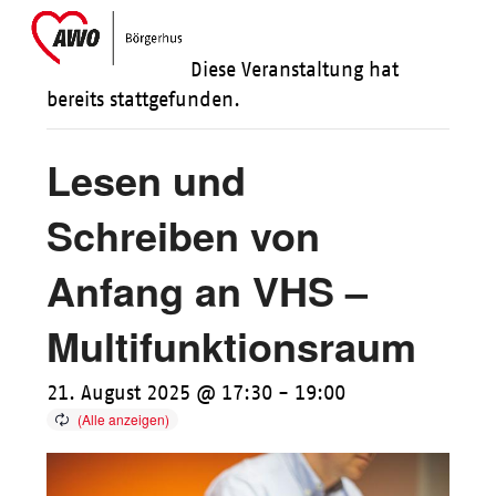
Skip
Open
Close
to
mobile
mobile
Diese Veranstaltung hat
content
menu
menu
bereits stattgefunden.
Lesen und
Schreiben von
Anfang an VHS –
Multifunktionsraum
21. August 2025 @ 17:30
-
19:00