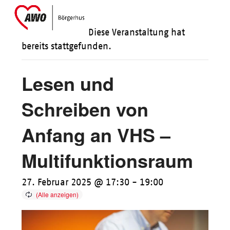
Skip
Open
Close
to
mobile
mobile
Diese Veranstaltung hat
content
menu
menu
bereits stattgefunden.
Lesen und
Schreiben von
Anfang an VHS –
Multifunktionsraum
27. Februar 2025 @ 17:30
-
19:00