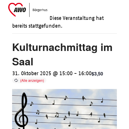
Skip
Open
Close
to
mobile
mobile
Diese Veranstaltung hat
content
menu
menu
bereits stattgefunden.
Kulturnachmittag im
Saal
$3,50
31. Oktober 2025 @ 15:00
-
16:00