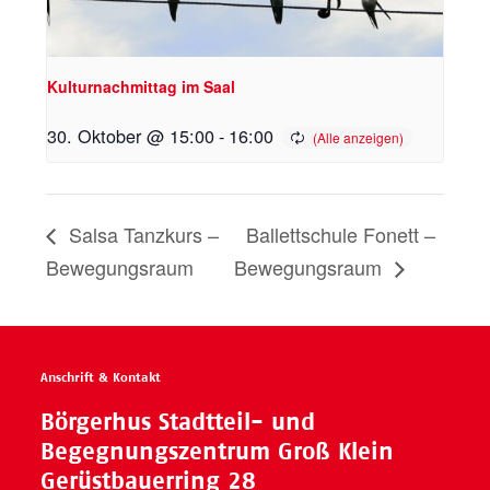
Kulturnachmittag im Saal
30. Oktober @ 15:00
-
16:00
Salsa Tanzkurs –
Ballettschule Fonett –
Bewegungsraum
Bewegungsraum
Anschrift & Kontakt
Börgerhus Stadtteil- und
Begegnungszentrum Groß Klein
Gerüstbauerring 28