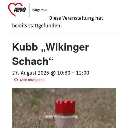
Skip
Open
Close
to
mobile
mobile
Diese Veranstaltung hat
content
menu
menu
bereits stattgefunden.
Kubb „Wikinger
Schach“
27. August 2025 @ 10:30
-
12:00