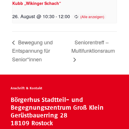
Kubb „Wikinger Schach“
26. August @ 10:30
-
12:00
Bewegung und
Seniorentreff –
Entspannung für
Multifunktionsraum
Senior*innen
Anschrift & Kontakt
Börgerhus Stadtteil- und
Begegnungszentrum Groß Klein
Gerüstbauerring 28
18109 Rostock