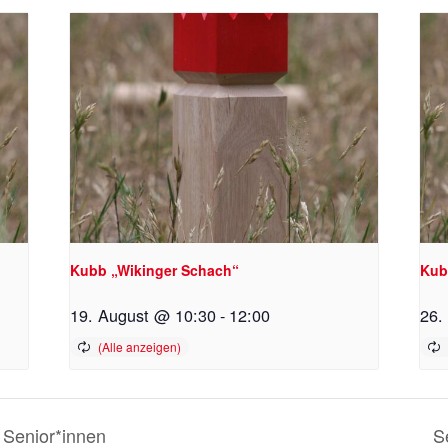
Kubb „Wikinger Schach“
Kub
19. August @ 10:30
-
12:00
26.
Senior*innen
S