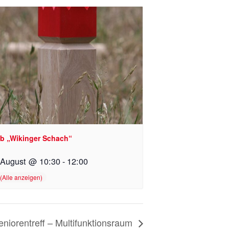
b „Wikinger Schach“
 August @ 10:30
-
12:00
eniorentreff – Multifunktionsraum