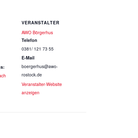
VERANSTALTER
AWO Börgerhus
Telefon
0381/ 121 73 55
E-Mail
boergerhus@awo-
gs:
rostock.de
ach
Veranstalter-Website
anzeigen