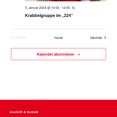
a
5. Januar 2024 @ 10:00
-
12:00
Wiederholung
l
Krabbelgruppe im „224“
t
Veranstal
Heute
Nächste
Vorherige
u
Veranstaltungen
n
Kalender abonnieren
g
e
n
Anschrift & Kontakt