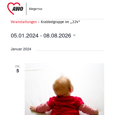
Skip
Open
Close
to
mobile
mobile
content
menu
menu
Veranstaltungen
Krabbelgruppe im „224“
V
05.01.2024
 - 
08.08.2026
e
Datum
Januar 2024
wählen.
r
a
FR.
5
n
s
t