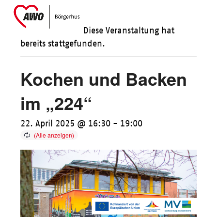
Skip
Open
Close
to
mobile
mobile
Diese Veranstaltung hat
content
menu
menu
bereits stattgefunden.
Kochen und Backen
im „224“
22. April 2025 @ 16:30
-
19:00