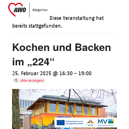
Skip
Open
Close
to
mobile
mobile
Diese Veranstaltung hat
content
menu
menu
bereits stattgefunden.
Kochen und Backen
im „224“
25. Februar 2025 @ 16:30
-
19:00