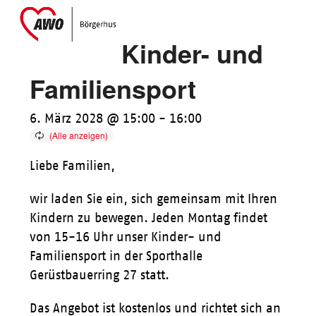
Skip
Open
Close
to
mobile
mobile
Kinder- und
content
menu
menu
Familiensport
6. März 2028 @ 15:00
-
16:00
Liebe Familien,
wir laden Sie ein, sich gemeinsam mit Ihren
Kindern zu bewegen. Jeden Montag findet
von 15-16 Uhr unser Kinder- und
Familiensport in der Sporthalle
Gerüstbauerring 27 statt.
Das Angebot ist kostenlos und richtet sich an