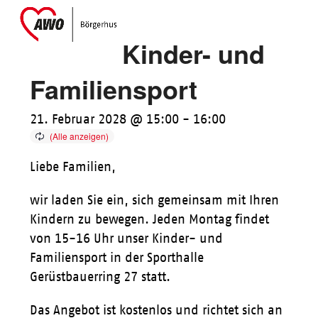
Skip
Open
Close
to
mobile
mobile
Kinder- und
content
menu
menu
Familiensport
21. Februar 2028 @ 15:00
-
16:00
Liebe Familien,
wir laden Sie ein, sich gemeinsam mit Ihren
Kindern zu bewegen. Jeden Montag findet
von 15-16 Uhr unser Kinder- und
Familiensport in der Sporthalle
Gerüstbauerring 27 statt.
Das Angebot ist kostenlos und richtet sich an