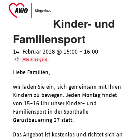
Skip
Open
Close
to
mobile
mobile
Kinder- und
content
menu
menu
Familiensport
14. Februar 2028 @ 15:00
-
16:00
Liebe Familien,
wir laden Sie ein, sich gemeinsam mit Ihren
Kindern zu bewegen. Jeden Montag findet
von 15-16 Uhr unser Kinder- und
Familiensport in der Sporthalle
Gerüstbauerring 27 statt.
Das Angebot ist kostenlos und richtet sich an