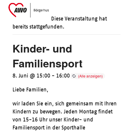
Skip
Open
Close
to
mobile
mobile
Diese Veranstaltung hat
content
menu
menu
bereits stattgefunden.
Kinder- und
Familiensport
8. Juni @ 15:00
-
16:00
Liebe Familien,
wir laden Sie ein, sich gemeinsam mit Ihren
Kindern zu bewegen. Jeden Montag findet
von 15-16 Uhr unser Kinder- und
Familiensport in der Sporthalle