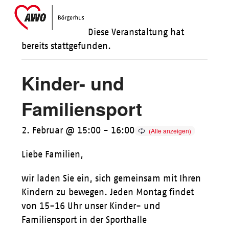
Skip
Open
Close
to
mobile
mobile
Diese Veranstaltung hat
content
menu
menu
bereits stattgefunden.
Kinder- und
Familiensport
2. Februar @ 15:00
-
16:00
Liebe Familien,
wir laden Sie ein, sich gemeinsam mit Ihren
Kindern zu bewegen. Jeden Montag findet
von 15-16 Uhr unser Kinder- und
Familiensport in der Sporthalle