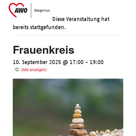
Skip
Open
Close
to
mobile
mobile
Diese Veranstaltung hat
content
menu
menu
bereits stattgefunden.
Frauenkreis
10. September 2025 @ 17:00
-
19:00