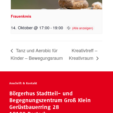
Frauenkreis
14. Oktober @ 17:00
-
19:00
Tanz und Aerobic für
Kreativtreff –
Kinder – Bewegungsraum
Kreativraum
Anschrift & Kontakt
Börgerhus Stadtteil- und
Begegnungszentrum Groß Klein
Gerüstbauerring 28