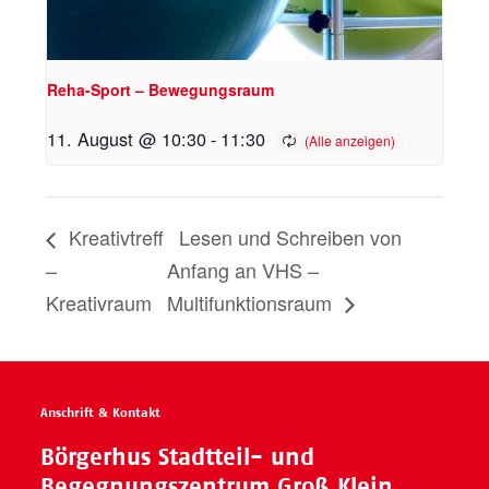
Reha-Sport – Bewegungsraum
11. August @ 10:30
-
11:30
Kreativtreff
Lesen und Schreiben von
–
Anfang an VHS –
Kreativraum
Multifunktionsraum
Anschrift & Kontakt
Börgerhus Stadtteil- und
Begegnungszentrum Groß Klein