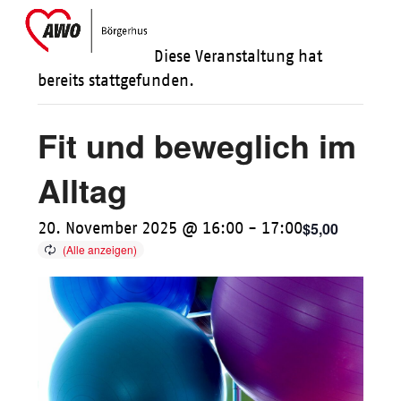
Skip
Open
Close
to
mobile
mobile
Diese Veranstaltung hat
content
menu
menu
bereits stattgefunden.
Fit und beweglich im
Alltag
$5,00
20. November 2025 @ 16:00
-
17:00