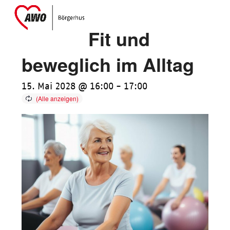
Skip
Open
Close
to
mobile
mobile
Fit und
content
menu
menu
beweglich im Alltag
15. Mai 2028 @ 16:00
-
17:00