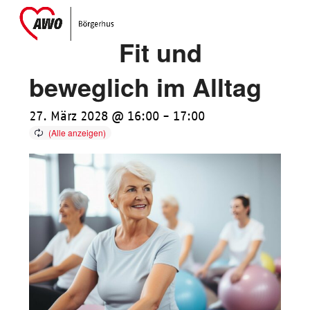
Skip
Open
Close
to
mobile
mobile
Fit und
content
menu
menu
beweglich im Alltag
27. März 2028 @ 16:00
-
17:00