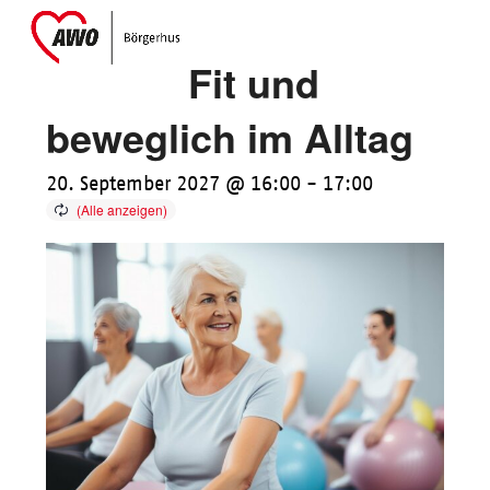
Skip
Open
Close
to
mobile
mobile
Fit und
content
menu
menu
beweglich im Alltag
20. September 2027 @ 16:00
-
17:00