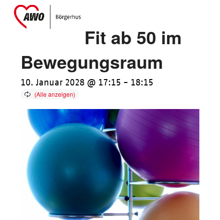
Skip
Open
Close
to
mobile
mobile
Fit ab 50 im
content
menu
menu
Bewegungsraum
10. Januar 2028 @ 17:15
-
18:15