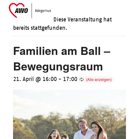
Skip
Open
Close
to
mobile
mobile
Diese Veranstaltung hat
content
menu
menu
bereits stattgefunden.
Familien am Ball –
Bewegungsraum
21. April @ 16:00
-
17:00