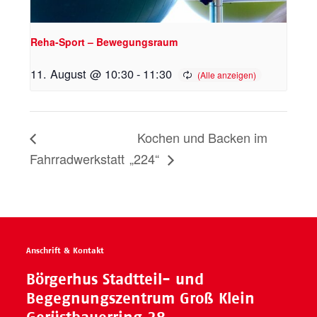
Reha-Sport – Bewegungsraum
11. August @ 10:30
-
11:30
Kochen und Backen im
Fahrradwerkstatt
„224“
Anschrift & Kontakt
Börgerhus Stadtteil- und
Begegnungszentrum Groß Klein