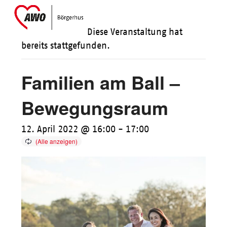
Skip
Open
Close
to
mobile
mobile
Diese Veranstaltung hat
content
menu
menu
bereits stattgefunden.
Familien am Ball –
Bewegungsraum
12. April 2022 @ 16:00
-
17:00