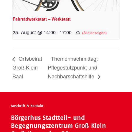
Fahrradwerkstatt – Werkstatt
25. August @ 14:00
-
17:00
Ortsbeirat
Themennachmittag:
Groß Klein –
Pflegestützpunkt und
Saal
Nachbarschaftshilfe
Anschrift & Kontakt
Börgerhus Stadtteil- und
Begegnungszentrum Groß Klein