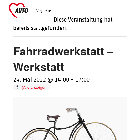
Skip
Open
Close
to
mobile
mobile
Diese Veranstaltung hat
content
menu
menu
bereits stattgefunden.
Fahrradwerkstatt –
Werkstatt
24. Mai 2022 @ 14:00
-
17:00