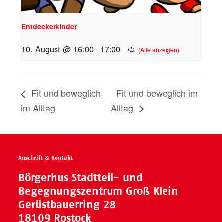
Entdeckerkinder
10. August @ 16:00
-
17:00
Fit und beweglich
Fit und beweglich im
im Alltag
Alltag
Anschrift & Kontakt
Börgerhus Stadtteil- und
Begegnungszentrum Groß Klein
Gerüstbauerring 28
18109 Rostock