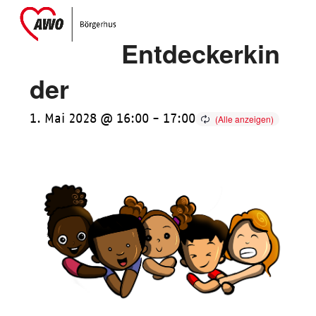
Skip
Open
Close
to
mobile
mobile
Entdeckerkin
content
menu
menu
der
1. Mai 2028 @ 16:00
-
17:00