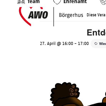
Team
Ehrenamt
Skip
to
Diese Vera
content
Entd
27. April @ 16:00
-
17:00
Wie