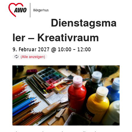
Skip
Open
Close
to
mobile
mobile
Dienstagsma
content
menu
menu
ler – Kreativraum
9. Februar 2027 @ 10:00
-
12:00