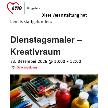
Skip
Open
Close
to
mobile
mobile
Diese Veranstaltung hat
content
menu
menu
bereits stattgefunden.
Dienstagsmaler –
Kreativraum
23. Dezember 2025 @ 10:00
-
12:00