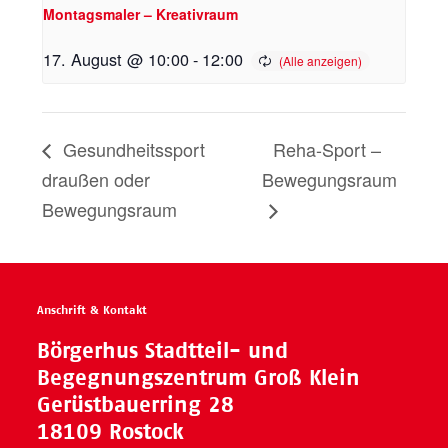
Montagsmaler – Kreativraum
17. August @ 10:00
-
12:00
Gesundheitssport
Reha-Sport –
draußen oder
Bewegungsraum
Bewegungsraum
Anschrift & Kontakt
Börgerhus Stadtteil- und
Begegnungszentrum Groß Klein
Gerüstbauerring 28
18109 Rostock