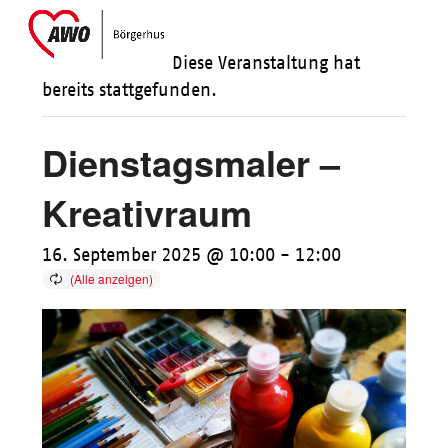
Skip
Open
Close
to
mobile
mobile
Diese Veranstaltung hat
content
menu
menu
bereits stattgefunden.
Dienstagsmaler –
Kreativraum
16. September 2025 @ 10:00
-
12:00