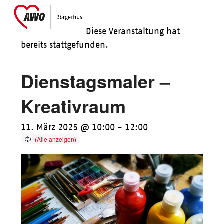
Skip
Open
Close
to
mobile
mobile
Diese Veranstaltung hat
content
menu
menu
bereits stattgefunden.
Dienstagsmaler –
Kreativraum
11. März 2025 @ 10:00
-
12:00