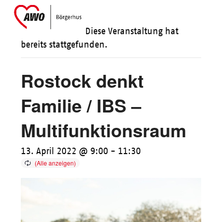
Skip
Open
Close
to
mobile
mobile
Diese Veranstaltung hat
content
menu
menu
bereits stattgefunden.
Rostock denkt
Familie / IBS –
Multifunktionsraum
13. April 2022 @ 9:00
-
11:30