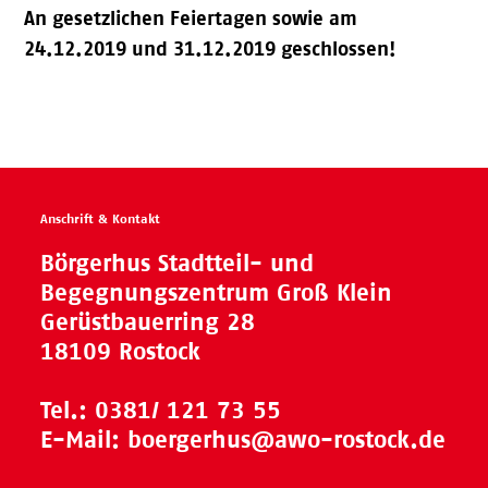
An gesetzlichen Feiertagen sowie am
24.12.2019 und 31.12.2019 geschlossen!
Anschrift & Kontakt
Börgerhus Stadtteil- und
Begegnungszentrum Groß Klein
Gerüstbauerring 28
18109 Rostock
Tel.:
0381/ 121 73 55
E-Mail:
boergerhus@awo-rostock.de