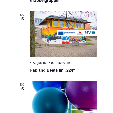
Krabbelgruppe
a
h
v
DO.
6
i
e
g
u
a
n
t
i
d
6. August @ 15:00
-
16:30
Wiederholung
o
Rap and Beats im „224“
A
n
DO.
n
6
s