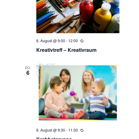
g
t
t
A
u
u
n
s
n
n
6. August @ 9:00
-
12:00
Wiederholung
Kreativtreff – Kreativraum
i
g
g
c
DO.
6
e
e
h
t
n
n
e
S
n
-
u
N
6. August @ 9:30
-
11:30
Wiederholung
c