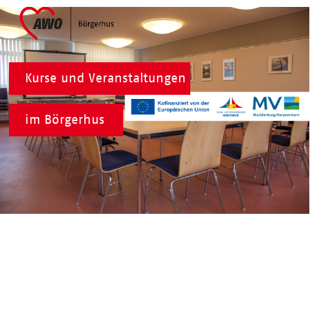
Skip
Open
Close
to
mobile
mobile
content
menu
menu
Kurse und Veranstaltungen
im Börgerhus