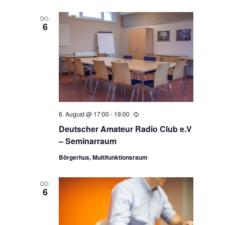
v
DO.
6
i
g
a
t
6. August @ 17:00
-
19:00
Wiederholung
Deutscher Amateur Radio Club e.V
i
– Seminarraum
Börgerhus, Multifunktionsraum
o
DO.
n
6