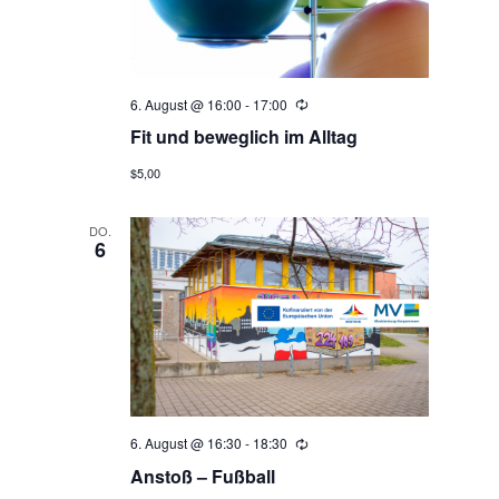
i
c
6. August @ 16:00
-
17:00
Wiederholung
h
Fit und beweglich im Alltag
t
$5,00
e
DO.
6
n
,
N
6. August @ 16:30
-
18:30
Wiederholung
a
Anstoß – Fußball