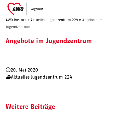
Skip
Open
Close
to
mobile
mobile
content
menu
menu
AWO Rostock
»
Aktuelles Jugendzentrum 224
»
Angebote im
Jugendzentrum
Angebote im Jugendzentrum
20. Mai 2020
Aktuelles Jugendzentrum 224
Weitere Beiträge