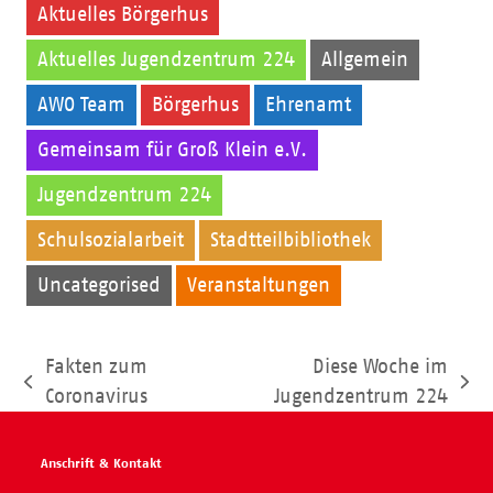
Aktuelles Börgerhus
Aktuelles Jugendzentrum 224
Allgemein
AWO Team
Börgerhus
Ehrenamt
Gemeinsam für Groß Klein e.V.
Jugendzentrum 224
Kinder
Schulsozialarbeit
Stadtteilbibliothek
Uncategorised
Veranstaltungen
Fakten zum
Diese Woche im
vorheriger
Nächster
Coronavirus
Jugendzentrum 224
Beitrag:
Beitrag:
Anschrift & Kontakt