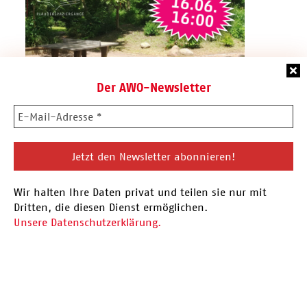
Der AWO-Newsletter
16.06.26 Plauderspaziergang
Wir halten Ihre Daten privat und teilen sie nur mit
Vor der Sommerpause findet am 16.06. der
Dritten, die diesen Dienst ermöglichen.
nächste Plauderspaziergang statt. Eingeladen
Unsere Datenschutzerklärung.
sind alle Menschen aus…
Hier mehr