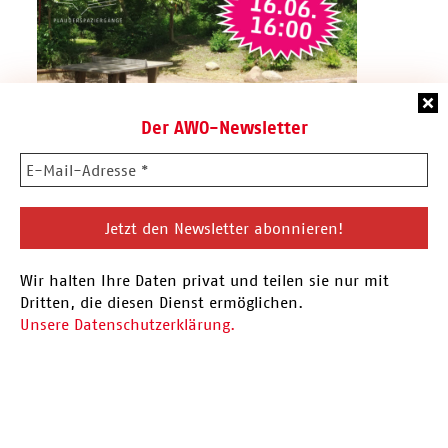
Der AWO-Newsletter
16.06.26 Plauderspaziergang
Wir halten Ihre Daten privat und teilen sie nur mit
Vor der Sommerpause findet am 16.06. der
Dritten, die diesen Dienst ermöglichen.
nächste Plauderspaziergang statt. Eingeladen
Unsere Datenschutzerklärung.
sind alle Menschen aus…
Hier mehr