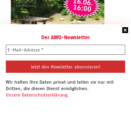
Der AWO-Newsletter
16.06.26 Plauderspaziergang
Wir halten Ihre Daten privat und teilen sie nur mit
Vor der Sommerpause findet am 16.06. der
Dritten, die diesen Dienst ermöglichen.
nächste Plauderspaziergang statt. Eingeladen
Unsere Datenschutzerklärung.
sind alle Menschen aus…
Hier mehr