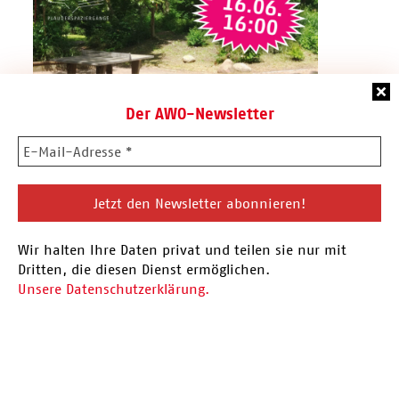
Der AWO-Newsletter
16.06.26 Plauderspaziergang
Wir halten Ihre Daten privat und teilen sie nur mit
Vor der Sommerpause findet am 16.06. der
Dritten, die diesen Dienst ermöglichen.
nächste Plauderspaziergang statt. Eingeladen
Unsere Datenschutzerklärung.
sind alle Menschen aus…
Hier mehr