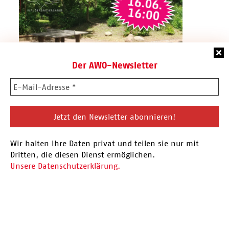
Der AWO-Newsletter
16.06.26 Plauderspaziergang
Wir halten Ihre Daten privat und teilen sie nur mit
Vor der Sommerpause findet am 16.06. der
Dritten, die diesen Dienst ermöglichen.
nächste Plauderspaziergang statt. Eingeladen
Unsere Datenschutzerklärung.
sind alle Menschen aus…
Hier mehr