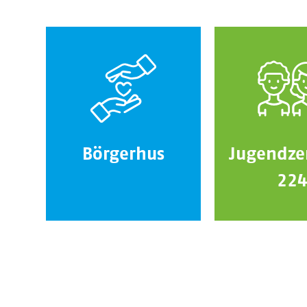
Börgerhus
Jugendze
22