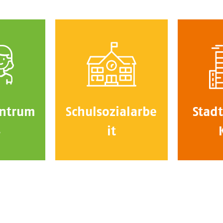
ntrum
Schulsozialarbe
Stadt
4
it