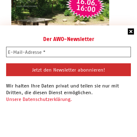
Der AWO-Newsletter
16.06.26 Plauderspaziergang
Wir halten Ihre Daten privat und teilen sie nur mit
Vor der Sommerpause findet am 16.06. der
Dritten, die diesen Dienst ermöglichen.
nächste Plauderspaziergang statt. Eingeladen
Unsere Datenschutzerklärung.
sind alle Menschen aus…
Hier mehr