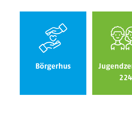
Börgerhus
Jugendze
22