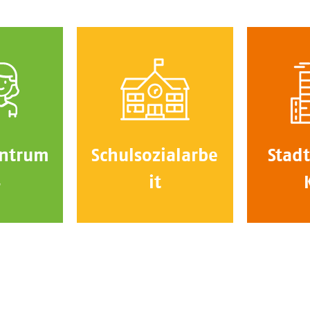
ntrum
Schulsozialarbe
Stadt
4
it