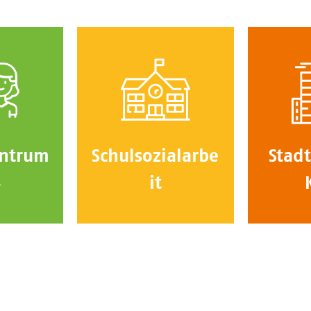
ntrum
Schulsozialarbe
Stadt
4
it