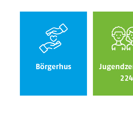
Börgerhus
Jugendze
22