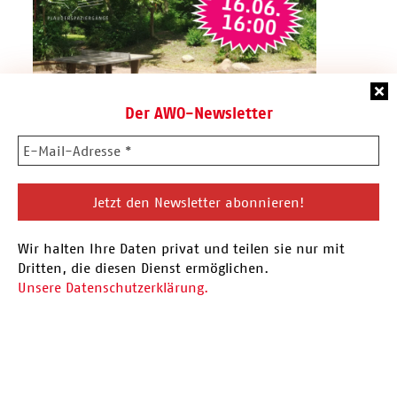
Der AWO-Newsletter
16.06.26 Plauderspaziergang
Wir halten Ihre Daten privat und teilen sie nur mit
Vor der Sommerpause findet am 16.06. der
Dritten, die diesen Dienst ermöglichen.
nächste Plauderspaziergang statt. Eingeladen
Unsere Datenschutzerklärung.
sind alle Menschen aus…
Hier mehr