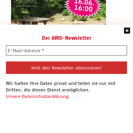
Der AWO-Newsletter
16.06.26 Plauderspaziergang
Wir halten Ihre Daten privat und teilen sie nur mit
Vor der Sommerpause findet am 16.06. der
Dritten, die diesen Dienst ermöglichen.
nächste Plauderspaziergang statt. Eingeladen
Unsere Datenschutzerklärung.
sind alle Menschen aus…
Hier mehr