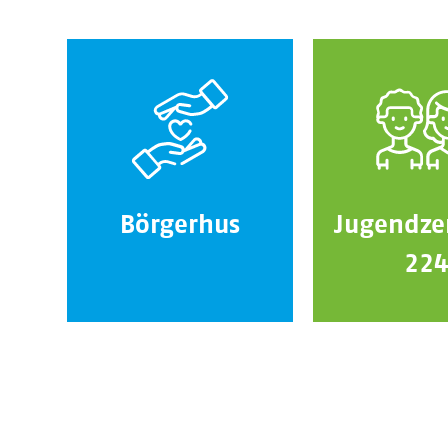
Börgerhus
Jugendze
22