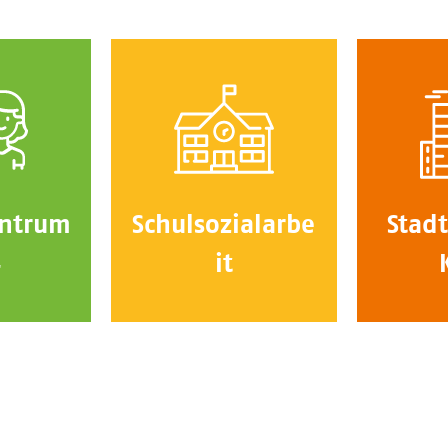
ntrum
Schulsozialarbe
Stadt
4
it