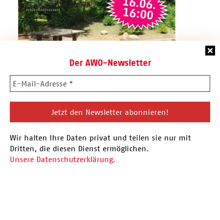
Der AWO-Newsletter
16.06.26 Plauderspaziergang
Wir halten Ihre Daten privat und teilen sie nur mit
Vor der Sommerpause findet am 16.06. der
Dritten, die diesen Dienst ermöglichen.
nächste Plauderspaziergang statt. Eingeladen
Unsere Datenschutzerklärung.
sind alle Menschen aus…
Hier mehr