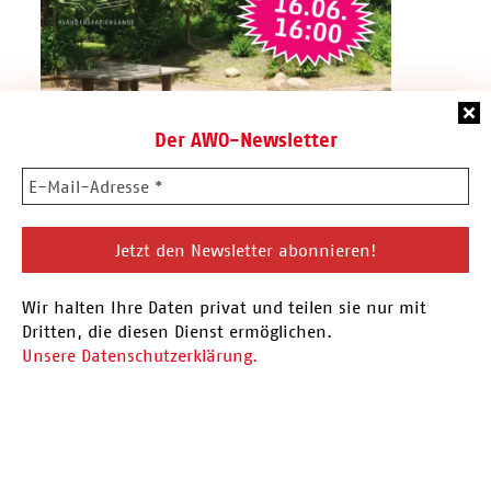
Der AWO-Newsletter
16.06.26 Plauderspaziergang
Wir halten Ihre Daten privat und teilen sie nur mit
Vor der Sommerpause findet am 16.06. der
Dritten, die diesen Dienst ermöglichen.
nächste Plauderspaziergang statt. Eingeladen
Unsere Datenschutzerklärung.
sind alle Menschen aus…
Hier mehr