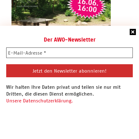
Der AWO-Newsletter
16.06.26 Plauderspaziergang
Wir halten Ihre Daten privat und teilen sie nur mit
Vor der Sommerpause findet am 16.06. der
Dritten, die diesen Dienst ermöglichen.
nächste Plauderspaziergang statt. Eingeladen
Unsere Datenschutzerklärung.
sind alle Menschen aus…
Hier mehr