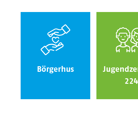
Börgerhus
Jugendze
22