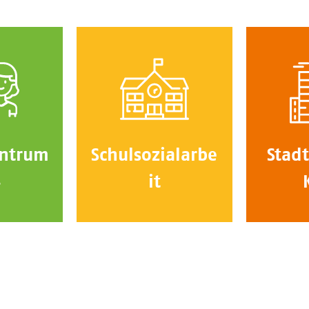
ntrum
Schulsozialarbe
Stadt
4
it