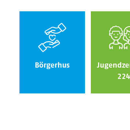
Börgerhus
Jugendze
22