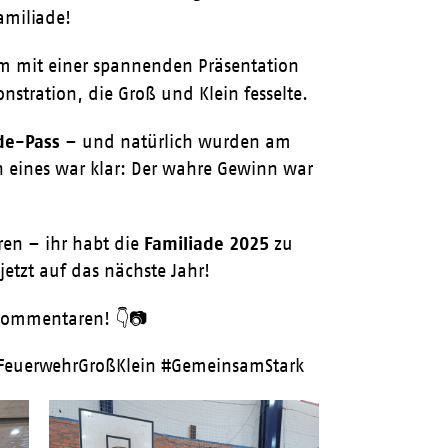
amiliade!
m mit einer spannenden Präsentation
stration, die Groß und Klein fesselte.
de-Pass
– und natürlich wurden am
h eines war klar: Der wahre Gewinn war
Familiade 2025
ren – ihr habt die
zu
etzt auf das nächste Jahr!
 Kommentaren! 👇📷
 #FeuerwehrGroßKlein #GemeinsamStark