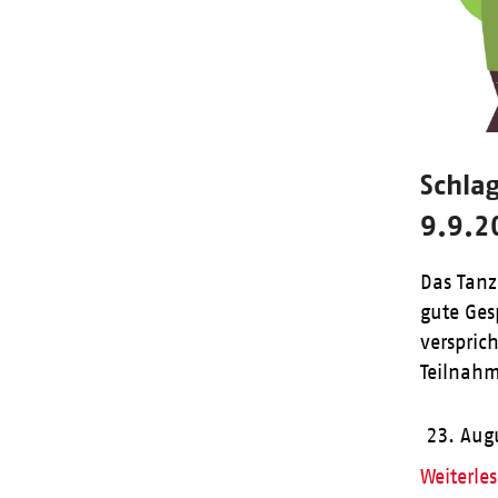
Schla
9.9.2
Das Tan
gute Ges
verspric
Teilnahm
23. Aug
Weiterle