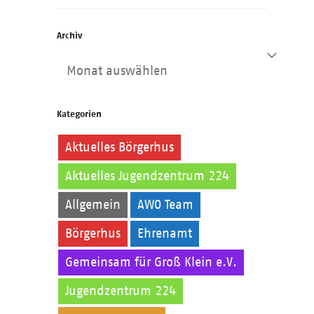
Archiv
Archiv
Kategorien
Aktuelles Börgerhus
Aktuelles Jugendzentrum 224
Allgemein
AWO Team
Börgerhus
Ehrenamt
Gemeinsam für Groß Klein e.V.
Jugendzentrum 224
Kinder