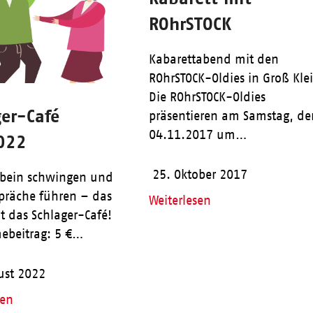
ROhrSTOCK
Kabarettabend mit den
ROhrSTOCK-Oldies in Groß Kle
Die ROhrSTOCK-Oldies
ger-Café
präsentieren am Samstag, de
04.11.2017 um…
022
25. Oktober 2017
zbein schwingen und
präche führen – das
Weiterlesen
ht das Schlager-Café!
ebeitrag: 5 €…
ust 2022
sen