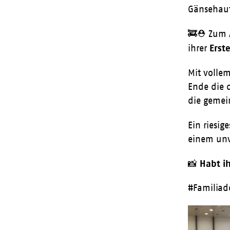
Gänsehaut
🚒⛑️ Zum 
Erst
ihrer
Mit volle
Ende die 
die gemei
Ein riesig
einem unve
Habt ih
📸
#Familiad