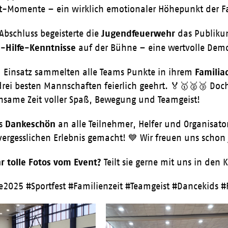
-Momente – ein wirklich emotionaler Höhepunkt der F
Jugendfeuerwehr
Abschluss begeisterte die
das Publiku
e-Hilfe-Kenntnisse
auf der Bühne – eine wertvolle Demon
Familia
m Einsatz sammelten alle Teams Punkte in ihrem
drei besten Mannschaften feierlich geehrt. 🏅🥇🥈🥉 Doc
nsame Zeit voller Spaß, Bewegung und Teamgeist!
Dankeschön
es
an alle Teilnehmer, Helfer und Organisato
rgesslichen Erlebnis gemacht! 💙 Wir freuen uns schon j
r tolle Fotos vom Event?
Teilt sie gerne mit uns in den
e2025 #Sportfest #Familienzeit #Teamgeist #Dancekids