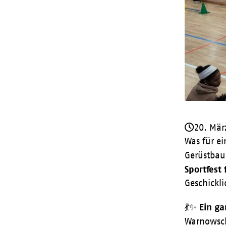
20. Mär
Was für ei
Gerüstbaue
Sportfest 
Geschickli
Ein ga
💃✨
Warnowsch